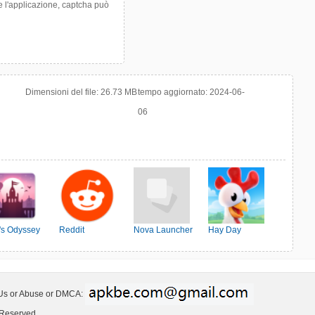
re l'applicazione, captcha può
Dimensioni del file:
26.73 MB
tempo aggiornato:
2024-06-
06
o's Odyssey
Reddit
Nova Launcher
Hay Day
 Us or Abuse or DMCA:
 Reserved.