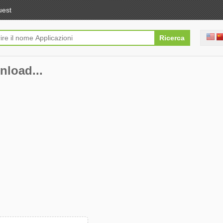
uest
wnload...