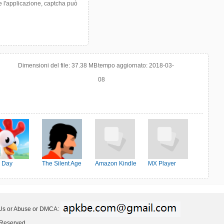
re l'applicazione, captcha può
Dimensioni del file:
37.38 MB
tempo aggiornato:
2018-03-
08
 Day
The Silent Age
Amazon Kindle
MX Player
 Us or Abuse or DMCA:
 Reserved.