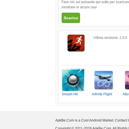
Fare clic sul pulsante qui sotto per scarica
mostrare in alcuni casi
Scarica
Ultima versione:
2.0.6
Smash Hit
Infinite Flight
Alt
Simulator
ApkBe.Com is a Cool Android Market, Contact
Copyright © 2011-2026 ApkBe.Com, All Rights