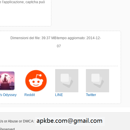
re l'applicazione, captcha può
Dimensioni del file:
39.37 MB
tempo aggiornato:
2014-12-
07
o's Odyssey
Reddit
LINE
Twitter
 Us or Abuse or DMCA:
 Reserved.