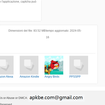
re l'applicazione, captcha può
Dimensioni del file:
83.52 MB
tempo aggiornato:
2024-05-
16
zon Alexa
Amazon Kindle
Angry Birds
PPSSPP
Friends
 Us or Abuse or DMCA:
 Reserved.