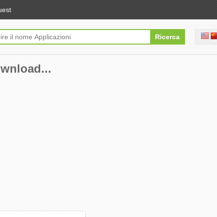
uest
ownload...